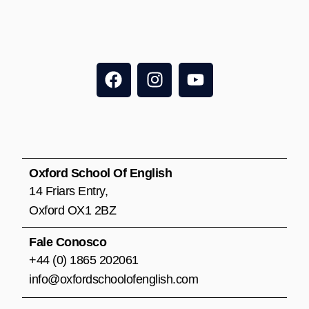
F
I
Y
a
n
o
c
s
u
e
t
t
b
a
u
o
g
b
o
r
e
Oxford School Of English
k
a
14 Friars Entry,
m
Oxford OX1 2BZ
Fale Conosco
+44 (0) 1865 202061
info@oxfordschoolofenglish.com