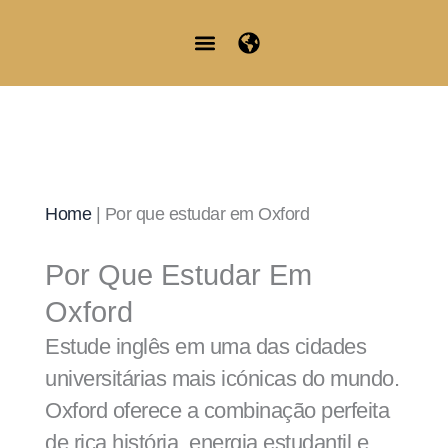
Skip
to
content
Junior Summer School
Student Information
Home
|
Por que estudar em Oxford
Por Que Estudar Em
Oxford
Estude inglês em uma das cidades
universitárias mais icónicas do mundo.
Oxford oferece a combinação perfeita
de rica história, energia estudantil e