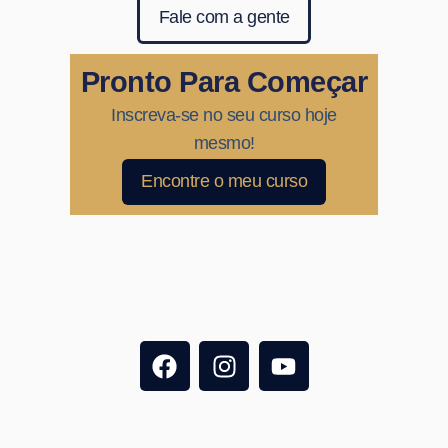
Fale com a gente
Pronto Para Começar
Inscreva-se no seu curso hoje
mesmo!
Encontre o meu curso
F
I
Y
a
n
o
c
s
u
e
t
t