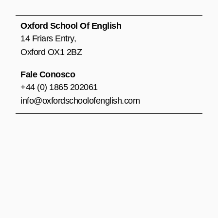
b
a
u
o
g
b
o
r
e
Oxford School Of English
k
a
14 Friars Entry,
m
Oxford OX1 2BZ
Fale Conosco
+44 (0) 1865 202061
info@oxfordschoolofenglish.com