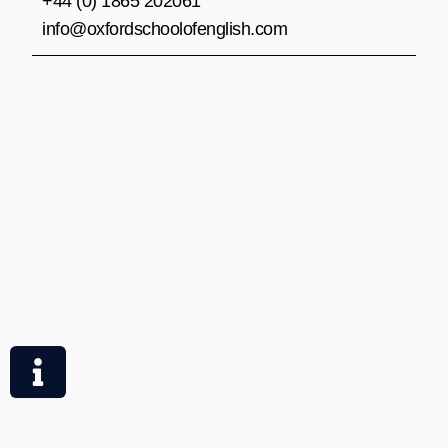
+44 (0) 1865 202061
info@oxfordschoolofenglish.com