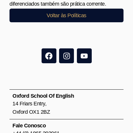
diferenciados também são prática corrente.
Voltar às Políticas
F
I
Y
a
n
o
c
s
u
e
t
t
b
a
u
o
g
b
o
r
e
Oxford School Of English
k
a
14 Friars Entry,
m
Oxford OX1 2BZ
Fale Conosco