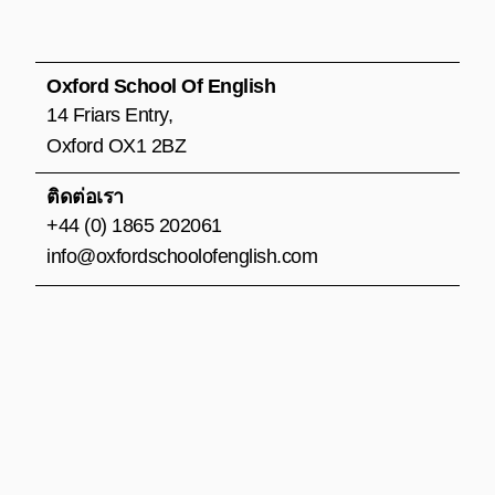
e
t
t
b
a
u
o
g
b
o
r
e
Oxford School Of English
k
a
14 Friars Entry,
m
Oxford OX1 2BZ
ติดต่อเรา
+44 (0) 1865 202061
info@oxfordschoolofenglish.com