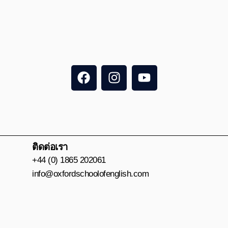
F
I
Y
a
n
o
c
s
u
e
t
t
b
a
u
o
g
b
o
r
e
ติดต่อเรา
k
a
+44 (0) 1865 202061
m
info@oxfordschoolofenglish.com