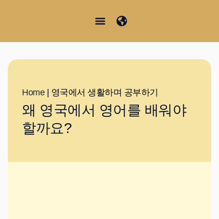
콘
텐
츠
Junior Summer School
Student Information
한국어
로
건
너
뛰
Home
|
영국에서 생활하며 공부하기
기
왜 영국에서 영어를 배워야
할까요?