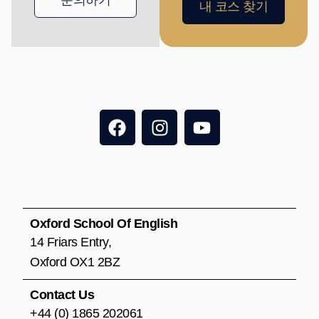
문의하기
내 코스 찾기
F
I
Y
a
n
o
c
s
u
e
t
t
b
a
u
o
g
b
o
r
e
Oxford School Of English
k
a
14 Friars Entry,
m
Oxford OX1 2BZ
Contact Us
+44 (0) 1865 202061