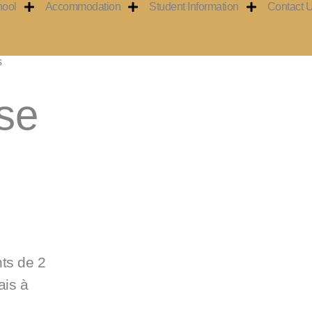
hool
Accommodation
Student Information
Contact 
s
se
ts de 2
ais à