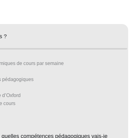
s ?
miques de cours par semaine
ts pédagogiques
e d’Oxford
de cours
t quelles compétences pédagogiques vais-je