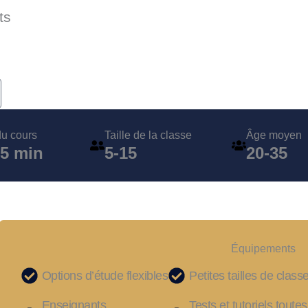
ts
u cours
Taille de la classe
Âge moyen
15 min
5-15
20-35
Équipements
Options d’étude flexibles
Petites tailles de class
Enseignants
Tests et tutoriels toutes