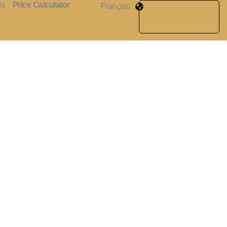
Us
Price Calculator
Français
Postulez
maintenant