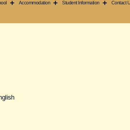
hool
Accommodation
Student Information
Contact 
nglish