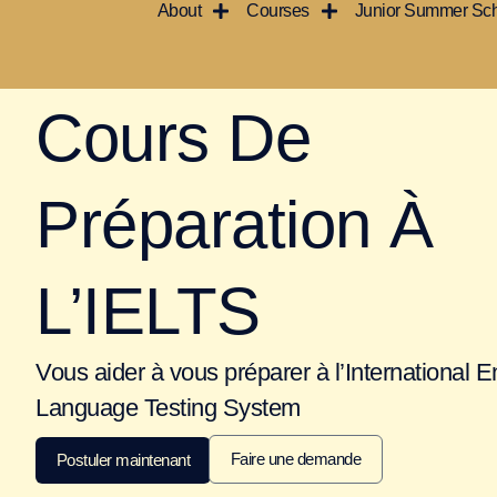
About
Courses
Junior Summer Sc
Aller
au
contenu
Home
|
Nos cours
|
IELTS
Cours De
Préparation À
L’IELTS
Vous aider à vous préparer à l’International E
Language Testing System
Faire une demande
Postuler maintenant