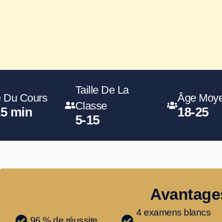
Taille De La
 Du Cours
Âge Moy
Classe
15 min
18-25
5-15
Avantage
4 examens blancs
96 % de réussite