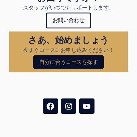
スタッフがいつでもサポートします。
お問い合わせ
さあ、始めましょう
今すぐコースにお申し込みください！
自分に合うコースを探す
F
I
Y
a
n
o
c
s
u
e
t
t
b
a
u