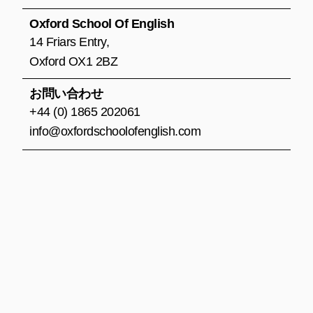
o
g
b
o
r
e
Oxford School Of English
k
a
14 Friars Entry,
m
Oxford OX1 2BZ
お問い合わせ
+44 (0) 1865 202061
info@oxfordschoolofenglish.com