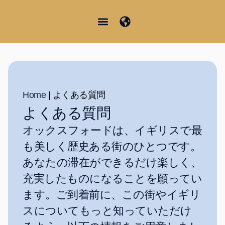
内
容
を
Junior Summer School
Student Information
日本語
ス
キ
ッ
プ
Home
|
よくある質問
よくある質問
オックスフォードは、イギリスで最
も美しく歴史ある街のひとつです。
あなたの滞在ができるだけ楽しく、
充実したものになることを願ってい
ます。ご到着前に、この街やイギリ
スについてもっと知っていただけ